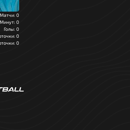
Матчи:
0
Минут:
0
Голы:
0
точки:
0
рточки:
0