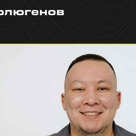
юлюгенов