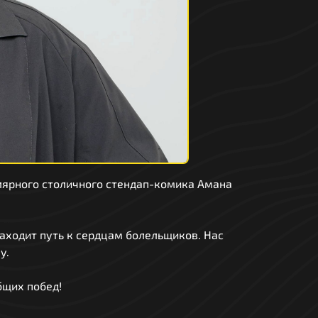
улярного столичного стендап-комика Амана
находит путь к сердцам болельщиков. Нас
у.
бщих побед!