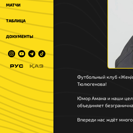
МАТЧИ
ТАБЛИЦА
ДОКУМЕНТЫ
РУС
ҚАЗ
Футбольный клуб «Жеңіс
Тюлюгенова!
Юмор Амана и наши цели
объединяет безгранична
Впереди нас ждёт много