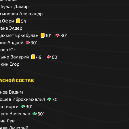
абулат Дамир
тынович Александр
д Офри
54'
тана Элдер
дахмет Еркебулан
10'
30'
шин Андрей
30'
ноев Юг
мыко Валерий
49'
60'
кин Егор
АСНОЙ СОСТАВ
янов Вадим
ошев Иброхимхалил
30'
я Гиорги
30'
рёв Вячеслав
60'
ин Лев
геев Дмитрий