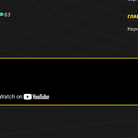
83'
ГЛА
Кер