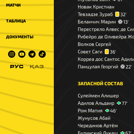
МАТЧИ
Новак Кристиан
Тевзадзе Зураб
32'
ТАБЛИЦА
Беланчич Марин
13'
Перестрело Алвес де Си
Рибейро де Оливейра Ж
ДОКУМЕНТЫ
Волков Сергей
Совет Саги
36'
Корреа дос Сантос Адил
Панцулая Георгий
22'
РУС
ҚАЗ
ЗАПАСНОЙ СОСТАВ
Сулеймен Алишер
Адилов Альдаир
77'
Ром Матия
46'
Жунусов Абай
Черединов Артём
Будинский Лукаш
67'