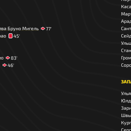
Кас
Мар
Ара
лва Бруно Мигель
Сан
77'
оао
Сей
45'
Уль
Ста
ио
Гро
83'
Соро
46'
ЗАП
Уль
Юлд
Зари
Швы
Кург
Сер