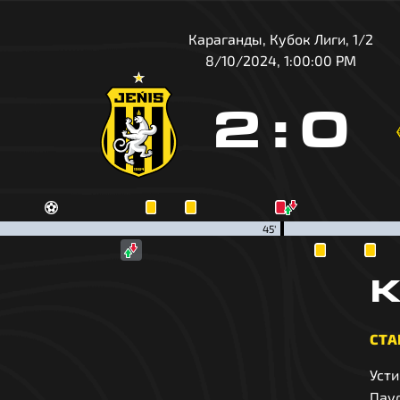
Караганды, Кубок Лиги, 1/2
8/10/2024, 1:00:00 PM
2
:
0
45'
К
СТА
Уст
Пау