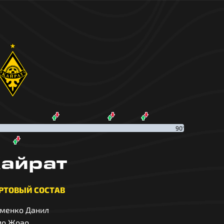
90'
айрат
РТОВЫЙ СОСТАВ
именко Данил
ло Жоао