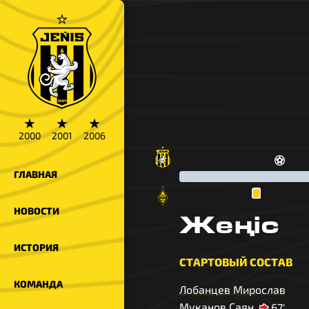
★
★
★
2000
2001
2006
ГЛАВНАЯ
НОВОСТИ
Жеңіс
ИСТОРИЯ
СТАРТОВЫЙ СОСТАВ
КОМАНДА
Лобанцев Мирослав
Муканов Саян
67'