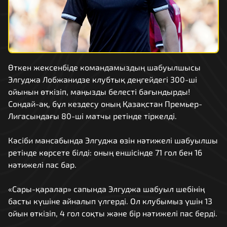
Өткен жексенбіде командамыздың шабуылшысы
Элгуджа Лобжанидзе клубтық деңгейдегі 300-ші
ойынын өткізіп, маңызды белесті бағындырды!
Сондай-ақ, бұл кездесу оның Қазақстан Премьер-
Лигасындағы 80-ші матчы ретінде тіркелді.
Кәсіби мансабында Элгуджа өзін нәтижелі шабуылшы
ретінде көрсете білді: оның еншісінде 71 гол бен 16
нәтижелі пас бар.
«Сары-қаралар» сапында Элгуджа шабуыл шебінің
басты күшіне айналып үлгерді. Ол клубымыз үшін 13
ойын өткізіп, 4 гол соқты және бір нәтижелі пас берді.